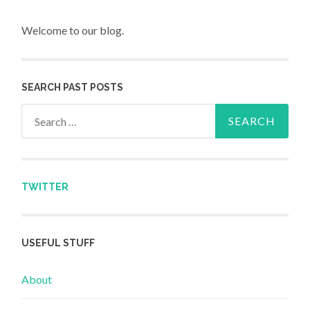
Welcome to our blog.
SEARCH PAST POSTS
Search for:
TWITTER
USEFUL STUFF
About