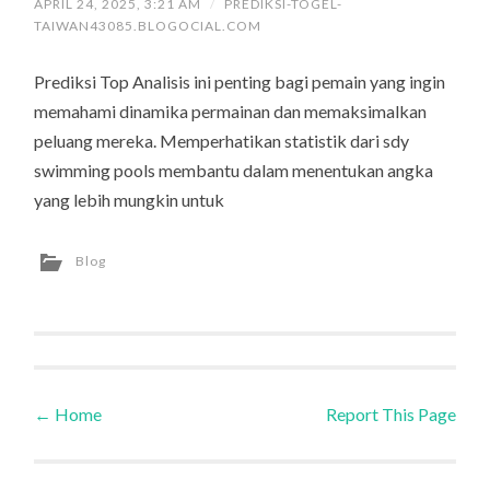
APRIL 24, 2025, 3:21 AM
/
PREDIKSI-TOGEL-
TAIWAN43085.BLOGOCIAL.COM
Prediksi Top Analisis ini penting bagi pemain yang ingin
memahami dinamika permainan dan memaksimalkan
peluang mereka. Memperhatikan statistik dari sdy
swimming pools membantu dalam menentukan angka
yang lebih mungkin untuk
Blog
←
Home
Report This Page
Post navigation